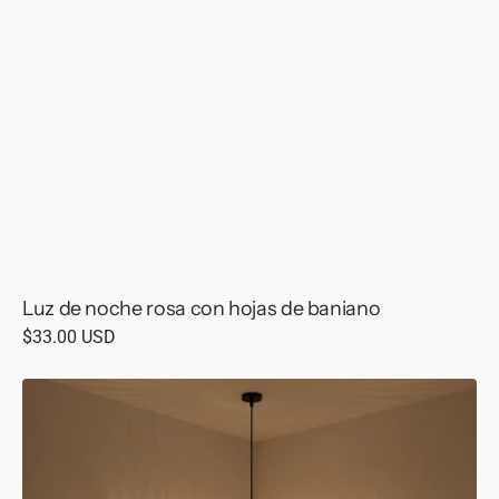
Luz de noche rosa con hojas de baniano
Precio
$33.00 USD
habitual
Lámpara
colgante
de
ratán
Genie
K-